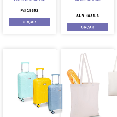
P@18692
SLR 4035-6