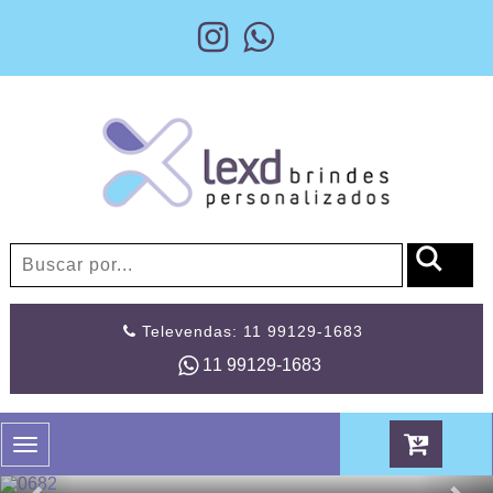
Televendas: 11 99129-1683
11 99129-1683
Toggle
navigation
Previous
Nex