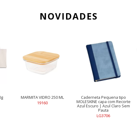
NOVIDADES
MITA VIDRO 250 ML
Caderneta Pequena tipo
CONJ. DE COPO
MOLESKINE capa com Recorte
DUPLA -
19160
Azul Escuro | Azul Claro Sem
VI-0
Pauta
LG3706