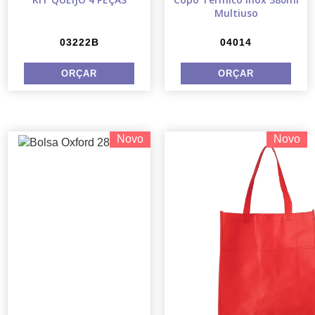
Multiuso
03222B
04014
Novo
Novo