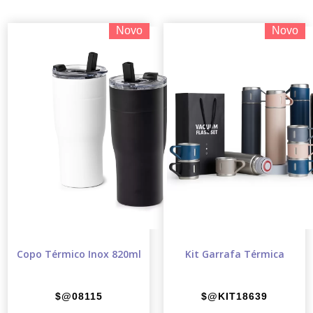
Novo
Novo
Copo Térmico Inox 820ml
Kit Garrafa Térmica
$@08115
$@KIT18639