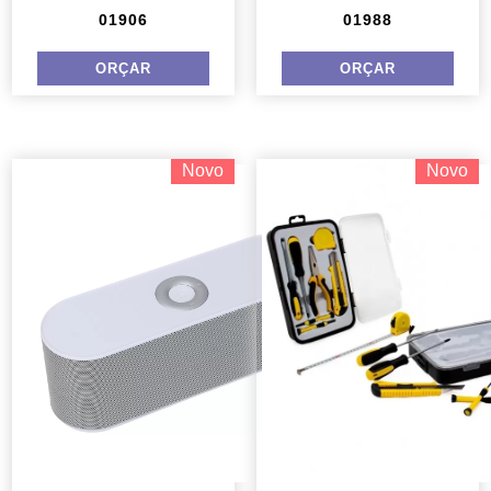
01906
01988
Novo
Novo