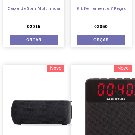
Caixa de Som Multimídia
Kit Ferramenta 7 Peças
02015
02050
Novo
Novo