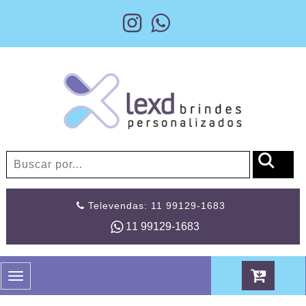
Televendas: 11 99129-1683
11 99129-1683
Toggle
navigation