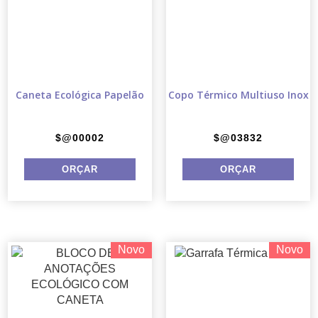
Caneta Ecológica Papelão
Copo Térmico Multiuso Inox
$@00002
$@03832
Novo
Novo