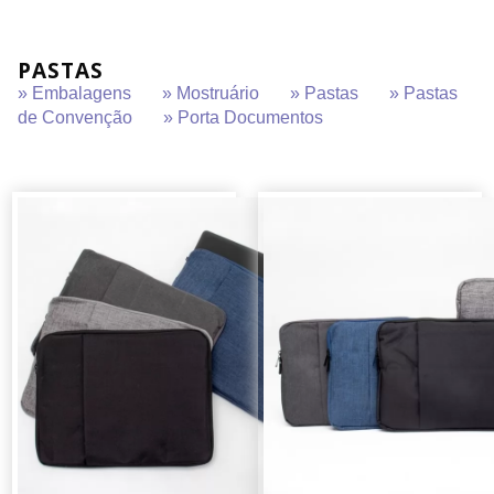
PASTAS
» Embalagens
» Mostruário
» Pastas
» Pastas
de Convenção
» Porta Documentos