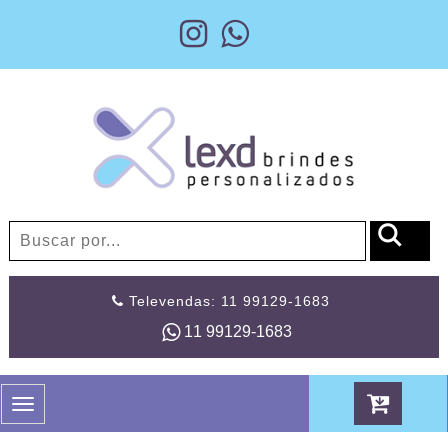
Televendas: 11 99129-1683
11 99129-1683
Toggle
navigation