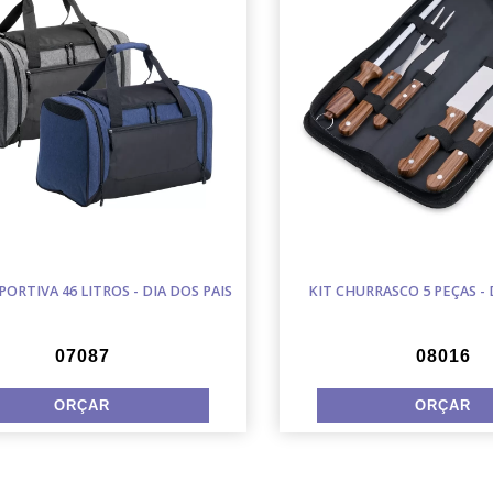
PORTIVA 46 LITROS - DIA DOS PAIS
KIT CHURRASCO 5 PEÇAS - 
07087
08016