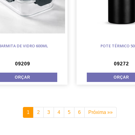
ARMITA DE VIDRO 600ML
POTE TÉRMICO 5
09209
09272
1
2
3
4
5
6
Próxima »»