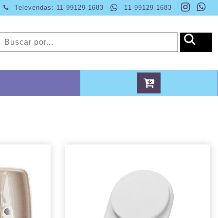
Televendas: 11 99129-1683
11 99129-1683