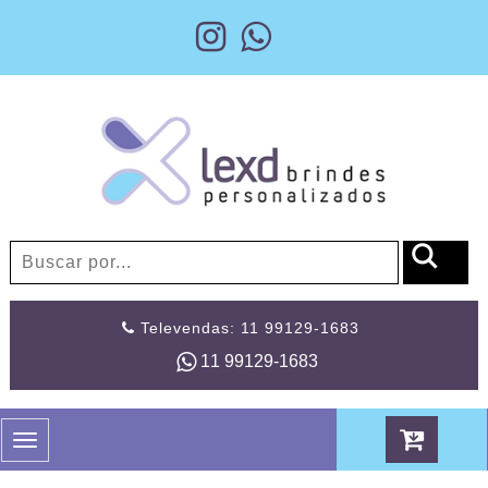
Televendas: 11 99129-1683
11 99129-1683
Toggle
navigation