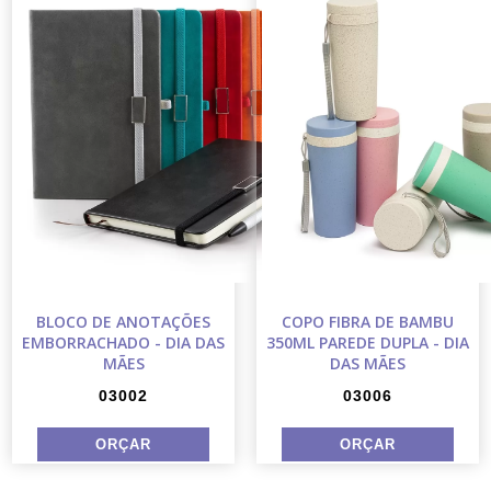
BLOCO DE ANOTAÇÕES
COPO FIBRA DE BAMBU
EMBORRACHADO - DIA DAS
350ML PAREDE DUPLA - DIA
MÃES
DAS MÃES
03002
03006