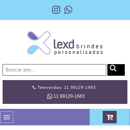
Televendas: 11 99129-1683
11 99129-1683
Toggle
navigation