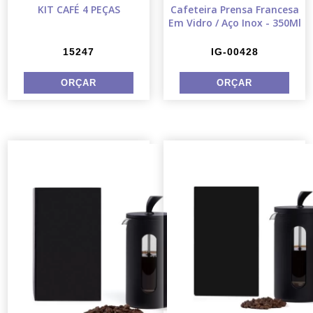
KIT CAFÉ 4 PEÇAS
Cafeteira Prensa Francesa
Em Vidro / Aço Inox - 350Ml
15247
IG-00428