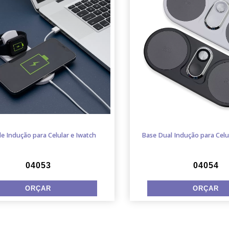
e Indução para Celular e Iwatch
Base Dual Indução para Celu
04053
04054