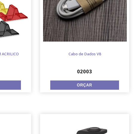
 ACRILICO
Cabo de Dados V8
02003