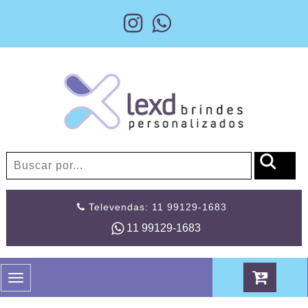
Televendas: 11 99129-1683
11 99129-1683
Toggle
navigation