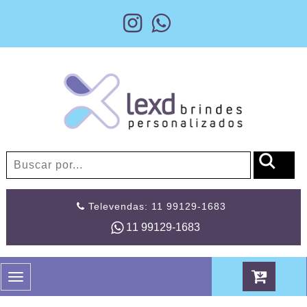
Televendas: 11 99129-1683
11 99129-1683
Toggle
navigation