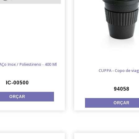
Ço Inox / Poliestireno - 400 Ml
CUPPA - Copo de via
IC-00500
94058