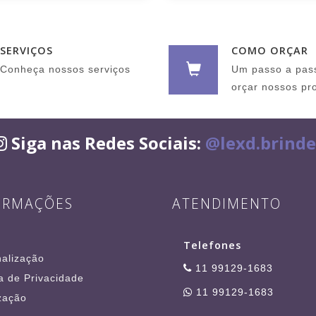
SERVIÇOS
COMO ORÇAR
Conheça nossos serviços
Um passo a pas
orçar nossos pr
Siga nas Redes Sociais:
@lexd.brinde
ORMAÇÕES
ATENDIMENTO
Telefones
alização
11 99129-1683
ca de Privacidade
11 99129-1683
zação