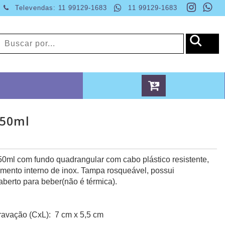
Televendas: 11 99129-1683
11 99129-1683
450ml
50ml com fundo quadrangular com cabo plástico resistente,
mento interno de inox. Tampa rosqueável, possui
berto para beber(não é térmica).
avação (CxL): 7 cm x 5,5 cm